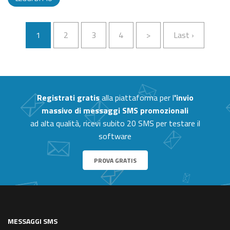
1
2
3
4
>
Last ›
Registrati gratis
alla piattaforma per l
'invio
massivo di messaggi SMS promozionali
ad alta qualità, ricevi subito 20 SMS per testare il
software
PROVA GRATIS
MESSAGGI SMS